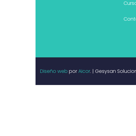
Curso
Cont
Diseño web
por
Aicor
. | Gesysan Solucio